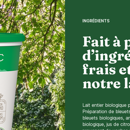
INGRÉDIENTS
Fait à 
d’ingr
frais e
notre l
Lait entier biologique
Préparation de bleuets
bleuets biologiques, a
biologique, jus de cit