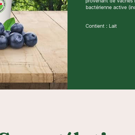
provenant de vaches no
bactérienne active (inc
Contient : Lait