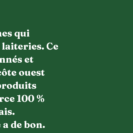
hes qui
laiteries. Ce
nnés et
côte ouest
produits
urce 100 %
ais.
 a de bon.