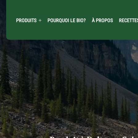
Skip
to
content
PRODUITS
POURQUOI LE BIO?
À PROPOS
RECETTE
Open
menu